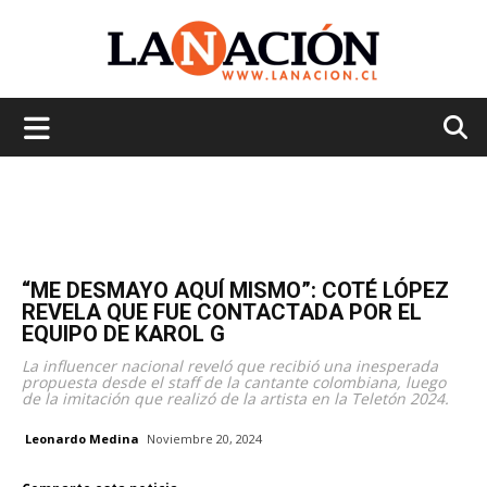
La
Nación
“ME DESMAYO AQUÍ MISMO”: COTÉ LÓPEZ
REVELA QUE FUE CONTACTADA POR EL
EQUIPO DE KAROL G
La influencer nacional reveló que recibió una inesperada
propuesta desde el staff de la cantante colombiana, luego
de la imitación que realizó de la artista en la Teletón 2024.
Leonardo Medina
Noviembre 20, 2024