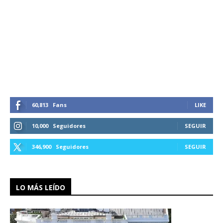
60,813
Fans
LIKE
10,000
Seguidores
SEGUIR
346,900
Seguidores
SEGUIR
LO MÁS LEÍDO