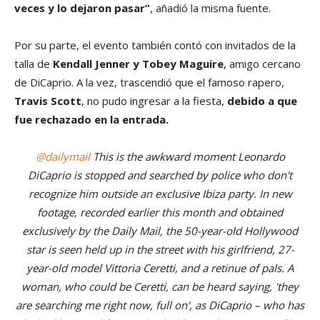
veces y lo dejaron pasar”
, añadió la misma fuente.
Por su parte, el evento también contó con invitados de la
talla de
Kendall Jenner y Tobey Maguire
, amigo cercano
de DiCaprio. A la vez, trascendió que el famoso rapero,
Travis Scott
, no pudo ingresar a la fiesta,
debido a que
fue rechazado en la entrada.
@dailymail
This is the awkward moment Leonardo
DiCaprio is stopped and searched by police who don't
recognize him outside an exclusive Ibiza party. In new
footage, recorded earlier this month and obtained
exclusively by the Daily Mail, the 50-year-old Hollywood
star is seen held up in the street with his girlfriend, 27-
year-old model Vittoria Ceretti, and a retinue of pals. A
woman, who could be Ceretti, can be heard saying, 'they
are searching me right now, full on', as DiCaprio – who has