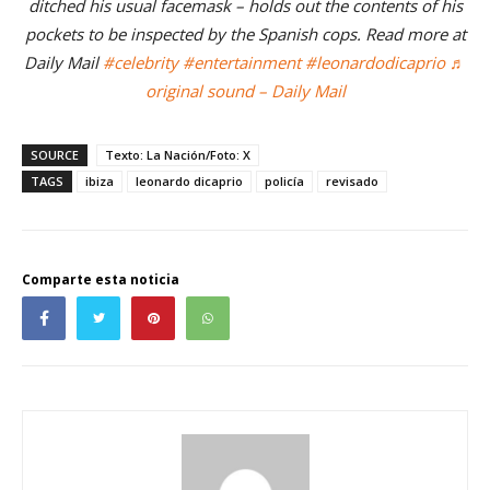
ditched his usual facemask – holds out the contents of his
pockets to be inspected by the Spanish cops. Read more at
Daily Mail
#celebrity
#entertainment
#leonardodicaprio
♬
original sound – Daily Mail
SOURCE
Texto: La Nación/Foto: X
TAGS
ibiza
leonardo dicaprio
policía
revisado
Comparte esta noticia