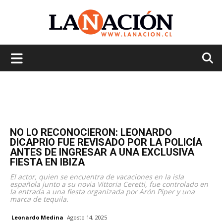
La
Nación
NO LO RECONOCIERON: LEONARDO
DICAPRIO FUE REVISADO POR LA POLICÍA
ANTES DE INGRESAR A UNA EXCLUSIVA
FIESTA EN IBIZA
El actor, quien se encuentra de vacaciones en la isla
española junto a su novia Vittoria Ceretti, fue controlado en
la entrada a una fiesta organizada por Arón Piper y una
marca de tequila.
Leonardo Medina
Agosto 14, 2025