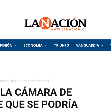
PINIÓN
ECONOMÍA
TRIUNFO
VANGUARDIA
La
Nación
tados dice que se podría votar el ..."
 LA CÁMARA DE
E QUE SE PODRÍA