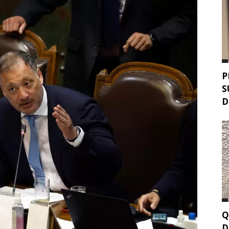
P
S
D
Q
D