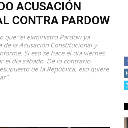
DO ACUSACIÓN
AL CONTRA PARDOW
vo que “el exministro Pardow ya
a de la Acusación Constitucional y
nforme. Si eso se hace el día viernes,
 el día sábado. De lo contrario,
esupuesto de la República, eso quiere
ar”.