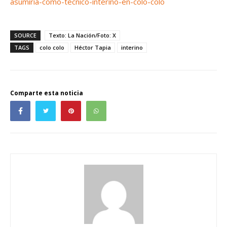
asumiria-como-tecnico-interino-en-colo-colo
SOURCE
Texto: La Nación/Foto: X
TAGS
colo colo
Héctor Tapia
interino
Comparte esta noticia