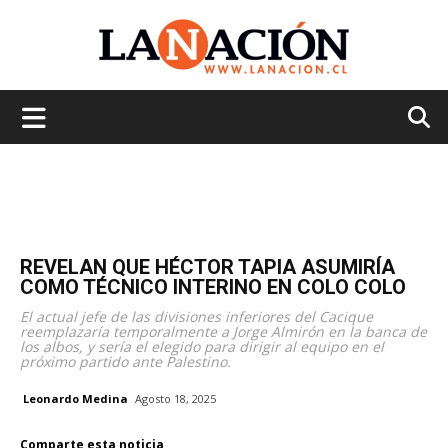
La
Nación
REVELAN QUE HÉCTOR TAPIA ASUMIRÍA
COMO TÉCNICO INTERINO EN COLO COLO
El actual jefe de las divisiones inferiores del Cacique
reemplazaría temporalmente a Jorge Almirón en la banca de
los albos, y sería el elegido para dirigir al equipo en el
próximo partido ante Palestino.
Leonardo Medina
Agosto 18, 2025
Comparte esta noticia