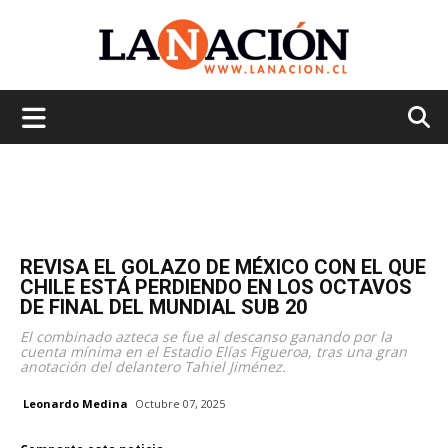
La
Nación
REVISA EL GOLAZO DE MÉXICO CON EL QUE
CHILE ESTÁ PERDIENDO EN LOS OCTAVOS
DE FINAL DEL MUNDIAL SUB 20
El combinado azteca se fue al descanso ganando por la
cuenta mínima en el Estadio Elías Figueroa, tras una gran
anotación del delantero Tahiel Jiménez.
Leonardo Medina
Octubre 07, 2025