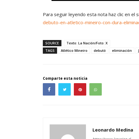
Para seguir leyendo esta nota haz clic en el 
debuto-en-atletico-mineiro-con-dura-eliminac
SOURCE
Texto: La Nación/Foto: X
TAGS
Atlético Mineiro
debutó
eliminación
Comparte esta noticia
Leonardo Medina
https://www.lanacion.cl