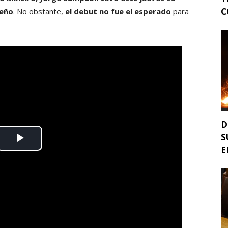
C
leño
. No obstante,
el debut no fue el esperado
para
D
S
E