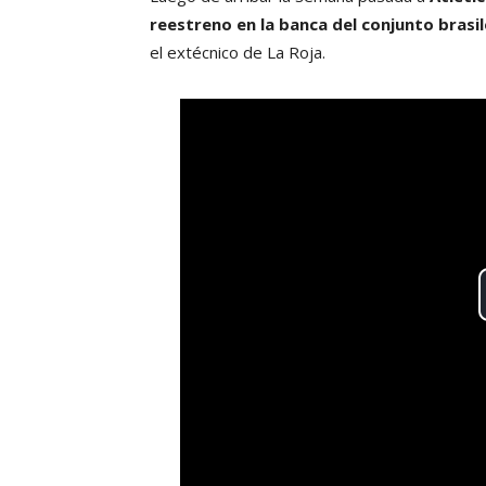
reestreno en la banca del conjunto brasi
el extécnico de La Roja.