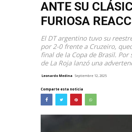
ANTE SU CLÁSIC
FURIOSA REACC
El DT argentino tuvo su reestr
por 2-0 frente a Cruzeiro, que
final de la Copa de Brasil. Por 
de La Roja lanzó una advertenc
Leonardo Medina
Septiembre 12, 2025
Comparte esta noticia