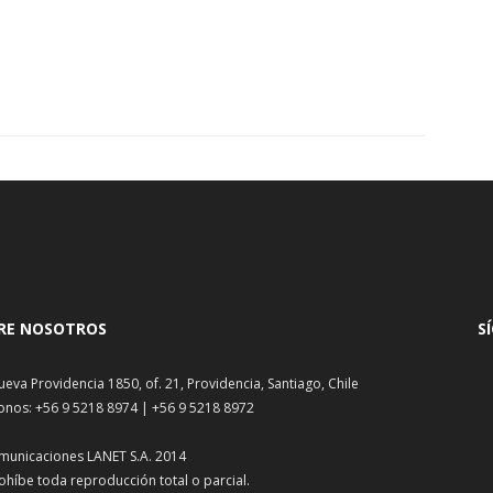
RE NOSOTROS
S
ueva Providencia 1850, of. 21, Providencia, Santiago, Chile
onos: +56 9 5218 8974 | +56 9 5218 8972
municaciones LANET S.A. 2014
ohíbe toda reproducción total o parcial.