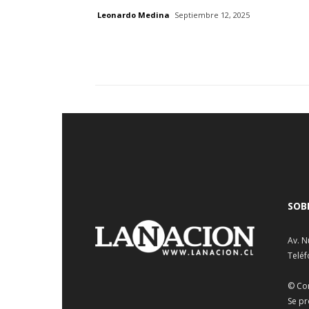
Leonardo Medina
Septiembre 12, 2025
SOB
Av. N
Teléf
© Co
Se pr