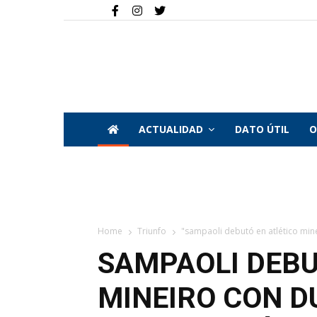
ACTUALIDAD
DATO ÚTIL
O
Home
Triunfo
"sampaoli debutó en atlético minei
SAMPAOLI DEBU
MINEIRO CON D