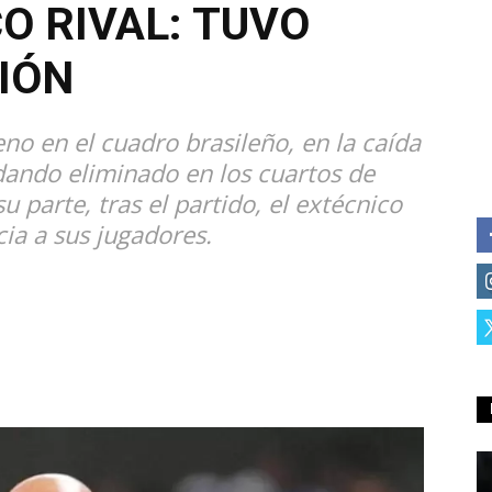
O RIVAL: TUVO
IÓN
eno en el cuadro brasileño, en la caída
dando eliminado en los cuartos de
su parte, tras el partido, el extécnico
ia a sus jugadores.