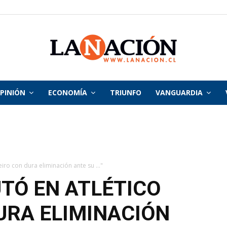
PINIÓN
ECONOMÍA
TRIUNFO
VANGUARDIA
La
Nación
ro con dura eliminación ante su ..."
TÓ EN ATLÉTICO
URA ELIMINACIÓN