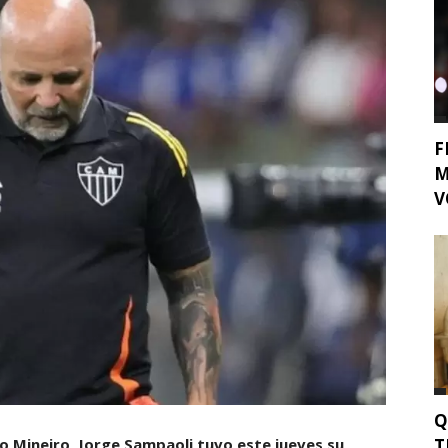
F
M
V
Q
T
co Mineiro, Jorge Sampaoli tuvo este jueves su