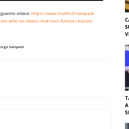
siguiente enlace:
https://www.triunfo.cl/sampaoli-
C
ion-ante-su-clasico-rival-tuvo-furiosa-reaccion
S
V
Jorge Sampaoli
T
A
S