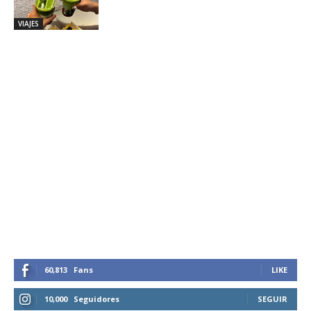
VIAJES
60,813
Fans
LIKE
10,000
Seguidores
SEGUIR