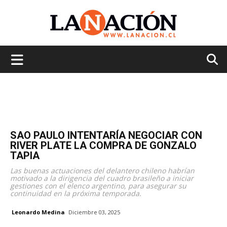
La
Nación
SAO PAULO INTENTARÍA NEGOCIAR CON
RIVER PLATE LA COMPRA DE GONZALO
TAPIA
Las buenas actuaciones del delantero chileno habrían
motivado a la dirigencia del cuadro brasileño a iniciar
gestiones con el elenco argentino, para asegurar su
continuidad en la próxima temporada.
Leonardo Medina
Diciembre 03, 2025