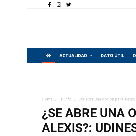
ACTUALIDAD
DATO ÚTIL
O
Home
Triunfo
"¿se abre una opción para alexis?:
¿SE ABRE UNA 
ALEXIS?: UDINE