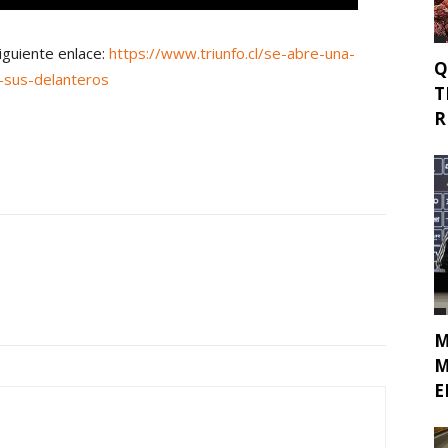
siguiente enlace:
https://www.triunfo.cl/se-abre-una-
Q
-sus-delanteros
T
R
M
M
E