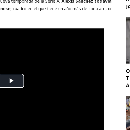
 nueva temporada de la Serie A,
Alexis Sánchez todavía
J
inese
, cuadro en el que tiene un año más de contrato,
o
C
T
A