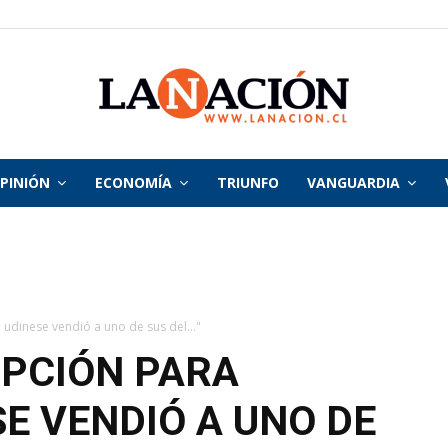
PINIÓN
ECONOMÍA
TRIUNFO
VANGUARDIA
La
Nación
 udinese vendió a uno de sus del..."
OPCIÓN PARA
SE VENDIÓ A UNO DE