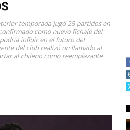
OS
nterior temporada jugó 25 partidos en
e confirmado como nuevo fichaje del
odría influir en el futuro del
gente del club realizó un llamado al
cartar al chileno como reemplazante