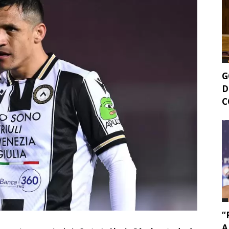
G
D
C
“
A