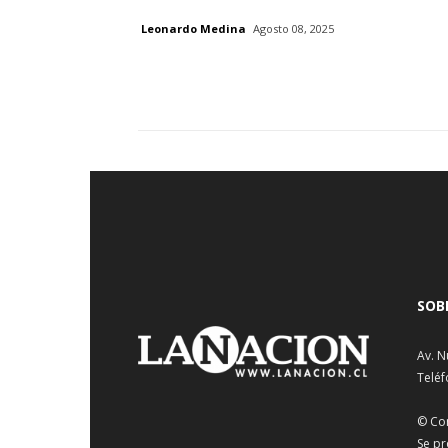
Leonardo Medina
Agosto 08, 2025
SOB
Av. N
Teléf
© Co
Se pr