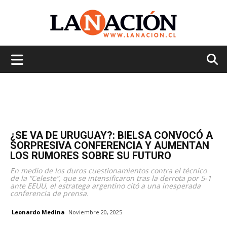
La
Nación
¿SE VA DE URUGUAY?: BIELSA CONVOCÓ A
SORPRESIVA CONFERENCIA Y AUMENTAN
LOS RUMORES SOBRE SU FUTURO
En medio de los duros cuestionamientos contra el técnico
de la “Celeste”, que se intensificaron tras la derrota por 5-1
ante EEUU, el estratega argentino citó a una inesperada
conferencia de prensa.
Leonardo Medina
Noviembre 20, 2025