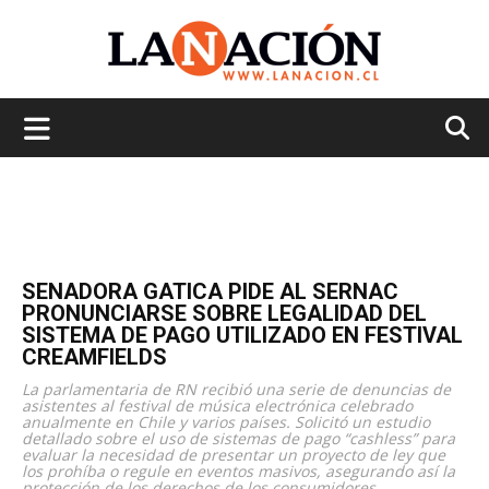
La
Nación
SENADORA GATICA PIDE AL SERNAC
PRONUNCIARSE SOBRE LEGALIDAD DEL
SISTEMA DE PAGO UTILIZADO EN FESTIVAL
CREAMFIELDS
La parlamentaria de RN recibió una serie de denuncias de
asistentes al festival de música electrónica celebrado
anualmente en Chile y varios países. Solicitó un estudio
detallado sobre el uso de sistemas de pago “cashless” para
evaluar la necesidad de presentar un proyecto de ley que
los prohíba o regule en eventos masivos, asegurando así la
protección de los derechos de los consumidores.