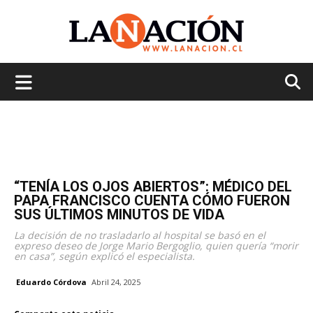
La
Nación
“TENÍA LOS OJOS ABIERTOS”: MÉDICO DEL
PAPA FRANCISCO CUENTA CÓMO FUERON
SUS ÚLTIMOS MINUTOS DE VIDA
La decisión de no trasladarlo al hospital se basó en el
expreso deseo de Jorge Mario Bergoglio, quien quería “morir
en casa”, según explicó el especialista.
Eduardo Córdova
Abril 24, 2025