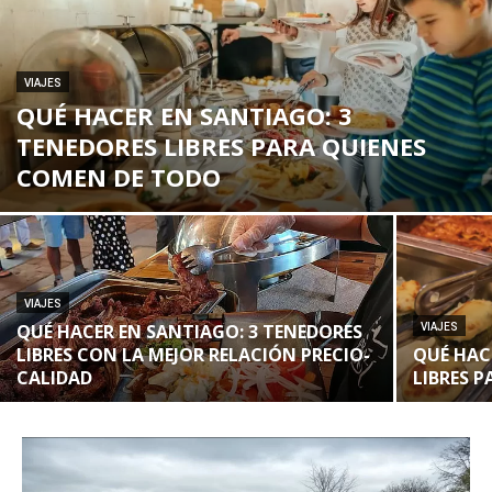
VIAJES
QUÉ HACER EN SANTIAGO: 3
TENEDORES LIBRES PARA QUIENES
COMEN DE TODO
VIAJES
QUÉ HACER EN SANTIAGO: 3 TENEDORES
VIAJES
LIBRES CON LA MEJOR RELACIÓN PRECIO-
QUÉ HAC
CALIDAD
LIBRES 