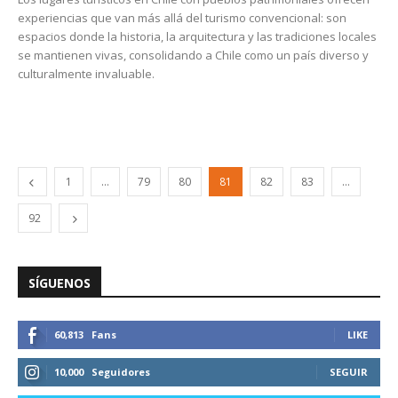
experiencias que van más allá del turismo convencional: son
espacios donde la historia, la arquitectura y las tradiciones locales
se mantienen vivas, consolidando a Chile como un país diverso y
culturalmente invaluable.
1
…
79
80
81
82
83
…
92
SÍGUENOS
60,813
Fans
LIKE
10,000
Seguidores
SEGUIR