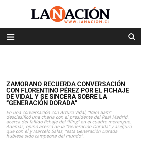
La
Nación
ZAMORANO RECUERDA CONVERSACIÓN
CON FLORENTINO PÉREZ POR EL FICHAJE
DE VIDAL Y SE SINCERA SOBRE LA
“GENERACIÓN DORADA”
En una conversación con Arturo Vidal, “Bam Bam”
desclasificó una charla con el presidente del Real Madrid,
acerca del fallido fichaje del “King” en el cuadro merengue.
Además, opinó acerca de la “Generación Dorada” y aseguró
que con él y Marcelo Salas, “esta Generación Dorada
hubiese sido campeona del mundo”.