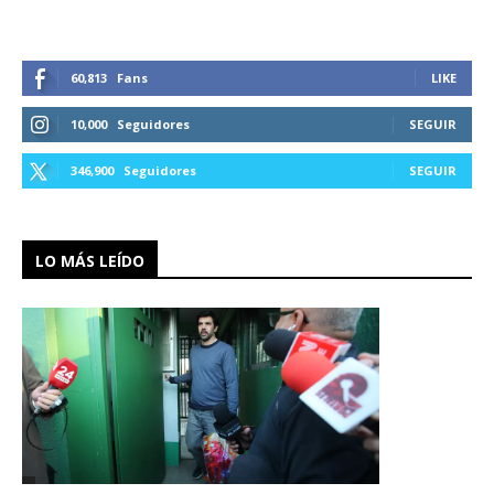
60,813
Fans
LIKE
10,000
Seguidores
SEGUIR
346,900
Seguidores
SEGUIR
LO MÁS LEÍDO