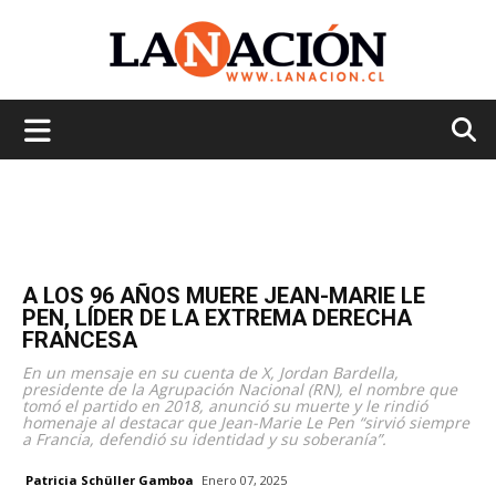
La
Nación
A LOS 96 AÑOS MUERE JEAN-MARIE LE
PEN, LÍDER DE LA EXTREMA DERECHA
FRANCESA
En un mensaje en su cuenta de X, Jordan Bardella,
presidente de la Agrupación Nacional (RN), el nombre que
tomó el partido en 2018, anunció su muerte y le rindió
homenaje al destacar que Jean-Marie Le Pen “sirvió siempre
a Francia, defendió su identidad y su soberanía”.
Patricia Schüller Gamboa
Enero 07, 2025