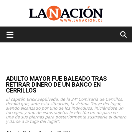
La
Nación
ADULTO MAYOR FUE BALEADO TRAS
RETIRAR DINERO DE UN BANCO EN
CERRILLOS
El capitán Erick Sepúlveda, de la 34º Comisaría de Cerrillos,
detalló que, ante esta situación, la víctima “huye del lugar,
siendo alcanzado por uno de los individuos, iniciándose un
forcejeo, y uno de estos sujetos le efectúa un disparo en
una de sus piernas para posteriormente sustraerle el dinero
y darse a la fuga del lugar”.