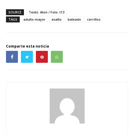
SOURCE
Texto: Aton / Foto: t13
TAGS
adulto mayor
asalto
baleado
cerrillos
Comparte esta noticia