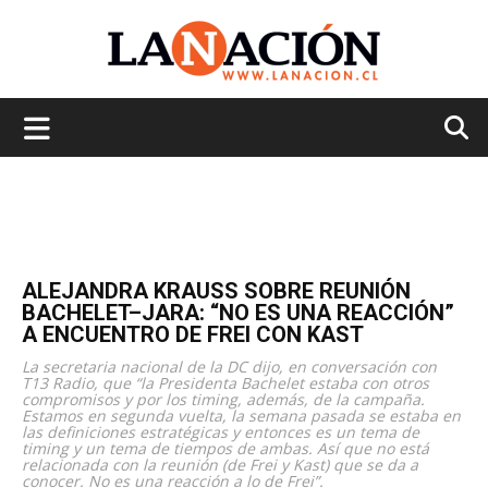
La
Nación
ALEJANDRA KRAUSS SOBRE REUNIÓN
BACHELET–JARA: “NO ES UNA REACCIÓN”
A ENCUENTRO DE FREI CON KAST
La secretaria nacional de la DC dijo, en conversación con
T13 Radio, que “la Presidenta Bachelet estaba con otros
compromisos y por los timing, además, de la campaña.
Estamos en segunda vuelta, la semana pasada se estaba en
las definiciones estratégicas y entonces es un tema de
timing y un tema de tiempos de ambas. Así que no está
relacionada con la reunión (de Frei y Kast) que se da a
conocer. No es una reacción a lo de Frei”.