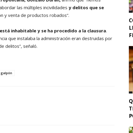
bordar las múltiples incivilidades
y delitos que se
ción y venta de productos robados”.
C
L
está inhabitable y se ha procedido a la clausura
.
F
ia que instalaba la administración eran destruidas por
e delitos”, señaló.
galpón
Q
T
P