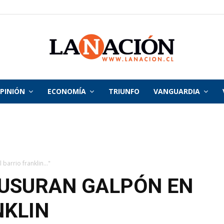
PINIÓN
ECONOMÍA
TRIUNFO
VANGUARDIA
La
Nación
barrio franklin..."
AUSURAN GALPÓN EN
NKLIN