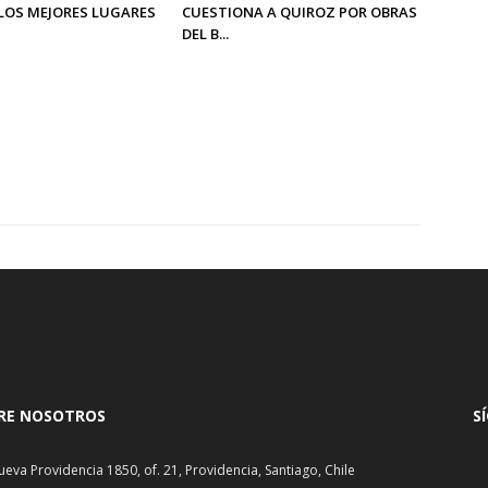
LOS MEJORES LUGARES
CUESTIONA A QUIROZ POR OBRAS
DEL B...
RE NOSOTROS
S
ueva Providencia 1850, of. 21, Providencia, Santiago, Chile