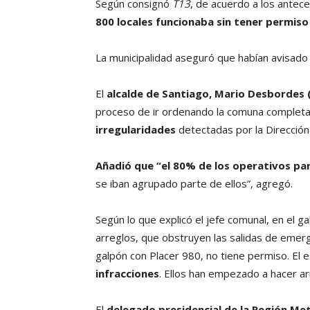
Según consignó
T13
, de acuerdo a los antec
800 locales
funcionaba sin tener permiso
La municipalidad aseguró que habían avisado 
El
alcalde de Santiago, Mario Desbordes 
proceso de ir ordenando la comuna completa
irregularidades
detectadas por la Dirección
Añadió que “el 80% de los operativos pa
se iban agrupado parte de ellos”, agregó.
Según lo que explicó el jefe comunal, en el ga
arreglos, que obstruyen las salidas de emerg
galpón con Placer 980, no tiene permiso. El 
infracciones
. Ellos han empezado a hacer ar
El
delegado presidencial de la Región Me