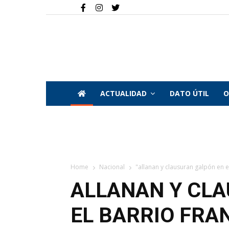
ACTUALIDAD
DATO ÚTIL
O
Home
Nacional
"allanan y clausuran galpón en el 
ALLANAN Y CL
EL BARRIO FRA