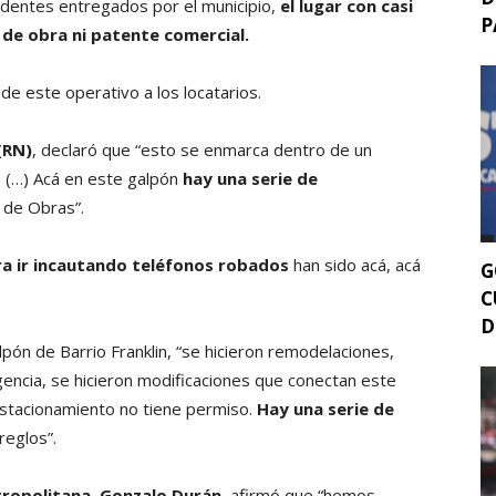
edentes entregados por el municipio,
el lugar con casi
P
 de obra ni patente comercial.
de este operativo a los locatarios.
(RN)
, declaró que “esto se enmarca dentro de un
 (…) Acá en este galpón
hay una serie de
 de Obras”.
ra ir incautando teléfonos robados
han sido acá, acá
G
C
D
lpón de Barrio Franklin, “se hicieron remodelaciones,
encia, se hicieron modificaciones que conectan este
estacionamiento no tiene permiso.
Hay una serie de
reglos”.
tropolitana, Gonzalo Durán,
afirmó que “hemos