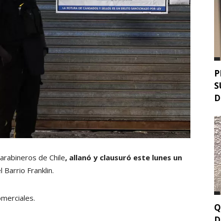
P
S
D
arabineros de Chile
, allanó y clausuró este lunes un
l Barrio Franklin.
omerciales.
Q
D