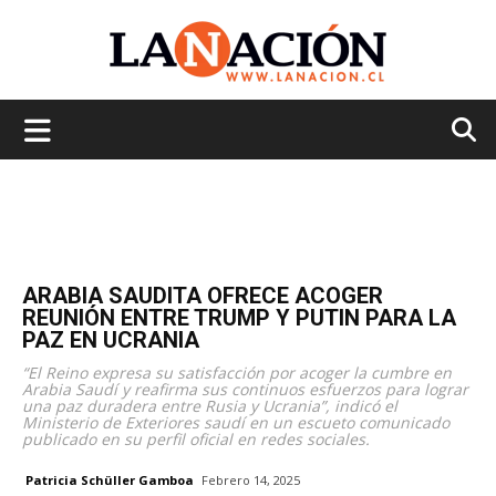
La
Nación
ARABIA SAUDITA OFRECE ACOGER
REUNIÓN ENTRE TRUMP Y PUTIN PARA LA
PAZ EN UCRANIA
“El Reino expresa su satisfacción por acoger la cumbre en
Arabia Saudí y reafirma sus continuos esfuerzos para lograr
una paz duradera entre Rusia y Ucrania”, indicó el
Ministerio de Exteriores saudí en un escueto comunicado
publicado en su perfil oficial en redes sociales.
Patricia Schüller Gamboa
Febrero 14, 2025