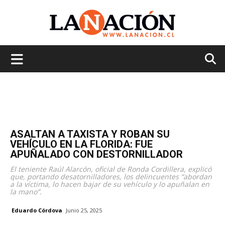
La
Nación
ASALTAN A TAXISTA Y ROBAN SU
VEHÍCULO EN LA FLORIDA: FUE
APUÑALADO CON DESTORNILLADOR
El teniente Raúl Alarcón, oficial de Ronda Cordillera, explicó
que, portando desatornilladores, los delincuentes “abordan
a la víctima, lo hacen bajar de su vehículo y lo apuñalan en
la mano”.
Eduardo Córdova
Junio 25, 2025