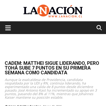
La
Nación
CADEM: MATTHEI SIGUE LIDERANDO, PERO
TOHÁ SUBE 7 PUNTOS EN SU PRIMERA
SEMANA COMO CANDIDATA
Aunque la exalcaldesa de Providencia, candidata
respaldada por la UDI y RN, continúa liderando, ha
experimentado una caída de 8 puntos desde diciembre
pasado. José Antonio Kast ha incrementado su apoyo en 3
puntos, pasando del 8% al 11%, mientras que Johannes
Kaiser mantiene su posición estable.