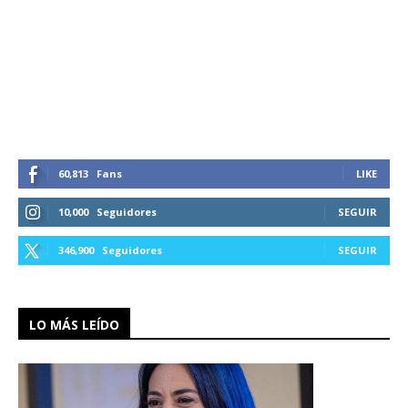
60,813
Fans
LIKE
10,000
Seguidores
SEGUIR
346,900
Seguidores
SEGUIR
LO MÁS LEÍDO