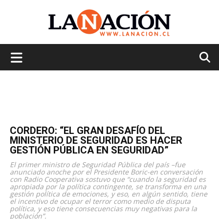
La
Nación
CORDERO: “EL GRAN DESAFÍO DEL
MINISTERIO DE SEGURIDAD ES HACER
GESTIÓN PÚBLICA EN SEGURIDAD”
El primer ministro de Seguridad Pública del país –fue
anunciado anoche por el Presidente Boric-en conversación
con Radio Cooperativa sostuvo que “cuando la seguridad es
apropiada por la política contingente, se transforma en una
gestión política de emociones, y eso, en algún sentido, tiene
el incentivo de ocupar el terror como medio de disputa
política, y eso tiene consecuencias muy negativas para la
población”.