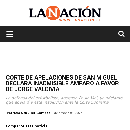
La
Nación
CORTE DE APELACIONES DE SAN MIGUEL
DECLARA INADMISIBLE AMPARO A FAVOR
DE JORGE VALDIVIA
La defensa del exfutbolista, abogada Paula Vial, ya adelantó
que apelará a esta resolución ante la Corte Suprema.
Patricia Schüller Gamboa
Diciembre 04, 2024
Comparte esta noticia