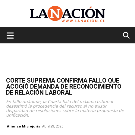
La
Nación
CORTE SUPREMA CONFIRMA FALLO QUE
ACOGIÓ DEMANDA DE RECONOCIMIENTO
DE RELACIÓN LABORAL
En fallo unánime, la Cuarta Sala del máximo tribunal
desestimó la procedencia del recurso al no existir
disparidad de resoluciones sobre la materia propuesta de
unificación.
Alianza Microjuris
Abril 29, 2025