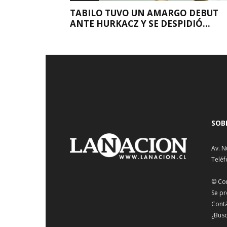
TABILO TUVO UN AMARGO DEBUT
ANTE HURKACZ Y SE DESPIDIÓ...
SOB
Av. N
Teléf
© Co
Se pr
Cont
¿Busc