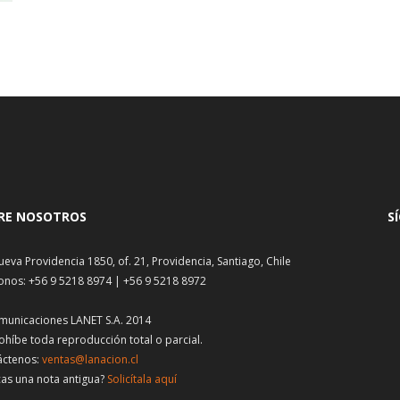
RE NOSOTROS
S
ueva Providencia 1850, of. 21, Providencia, Santiago, Chile
onos: +56 9 5218 8974 | +56 9 5218 8972
municaciones LANET S.A. 2014
ohíbe toda reproducción total o parcial.
áctenos:
ventas@lanacion.cl
as una nota antigua?
Solicítala aquí