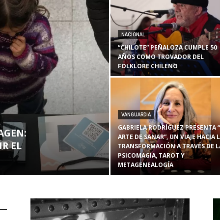
NACIONAL
“CHILOTE” PEÑALOZA CUMPLE 50
AÑOS COMO TROVADOR DEL
FOLKLORE CHILENO
VANGUARDIA
GABRIELA RODRÍGUEZ PRESENTA “
MAGEN:
ARTE DE SANAR”, UN VIAJE HACIA 
R EL
TRANSFORMACIÓN A TRAVÉS DE L
PSICOMAGIA, TAROT Y
METAGENEALOGÍA