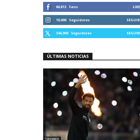
60,813
Fans
LIKE
10,000
Seguidores
SEGUIR
346,900
Seguidores
SEGUIR
ÚLTIMAS NOTICIAS
TRIUNFO