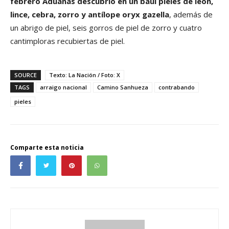
febrero Aduanas descubrió en un baúl pieles de león,
lince, cebra, zorro y antílope oryx gazella
, además de
un abrigo de piel, seis gorros de piel de zorro y cuatro
cantimploras recubiertas de piel.
SOURCE
Texto: La Nación / Foto: X
TAGS
arraigo nacional
Camino Sanhueza
contrabando
pieles
Comparte esta noticia