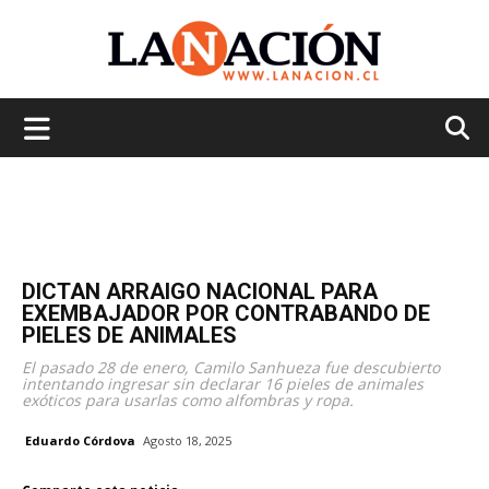
La
Nación
DICTAN ARRAIGO NACIONAL PARA
EXEMBAJADOR POR CONTRABANDO DE
PIELES DE ANIMALES
El pasado 28 de enero, Camilo Sanhueza fue descubierto
intentando ingresar sin declarar 16 pieles de animales
exóticos para usarlas como alfombras y ropa.
Eduardo Córdova
Agosto 18, 2025