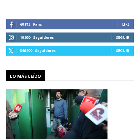
60,813
Fans
LIKE
10,000
Seguidores
SEGUIR
346,900
Seguidores
SEGUIR
LO MÁS LEÍDO