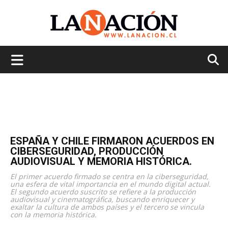
La
Nación
ESPAÑA Y CHILE FIRMARON ACUERDOS EN
CIBERSEGURIDAD, PRODUCCIÓN
AUDIOVISUAL Y MEMORIA HISTÓRICA.
El primer acuerdo firmado se centra en la ciberseguridad,
una esfera de vital importancia en el mundo digital actual.
El segundo acuerdo suscrito se refiere a la producción
audiovisual y cinematográfica, buscando enriquecer y
exaltar la cultura de ambos países y el tercero se vincula
con la memoria histórica.