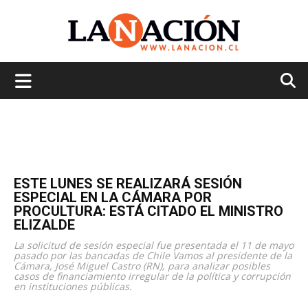
La
Nación
ESTE LUNES SE REALIZARÁ SESIÓN
ESPECIAL EN LA CÁMARA POR
PROCULTURA: ESTÁ CITADO EL MINISTRO
ELIZALDE
La solicitud de sesión especial fue presentada el 11 de mayo
pasado por las bancadas de Chile Vamos al presidente de la
Cámara, José Miguel Castro (RN), para analizar posibles
casos de financiamiento irregular de la política y corrupción
en instituciones públicas.