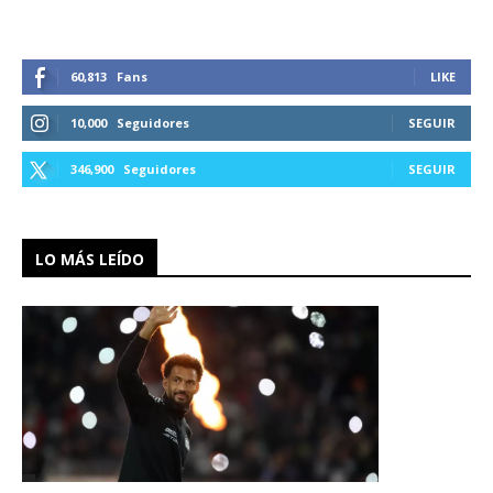
60,813
Fans
LIKE
10,000
Seguidores
SEGUIR
346,900
Seguidores
SEGUIR
LO MÁS LEÍDO