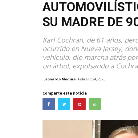
AUTOMOVILÍST
SU MADRE DE 9
Karl Cochran, de 61 años, perd
ocurrido en Nueva Jersey, don
vehículo, dio marcha atrás por
un árbol, expulsando a Cochran
Leonardo Medina
Febrero 24, 2025
Comparte esta noticia