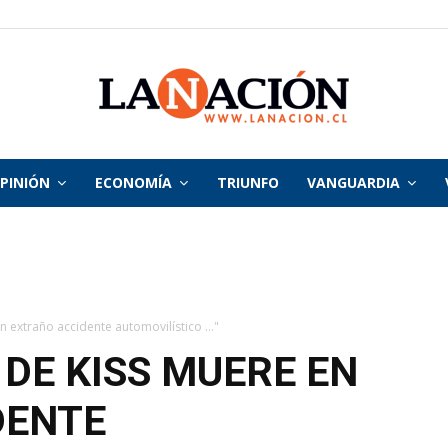
PINIÓN
ECONOMÍA
TRIUNFO
VANGUARDIA
La
Nación
n extraño accidente automovilístico ..."
 DE KISS MUERE EN
DENTE