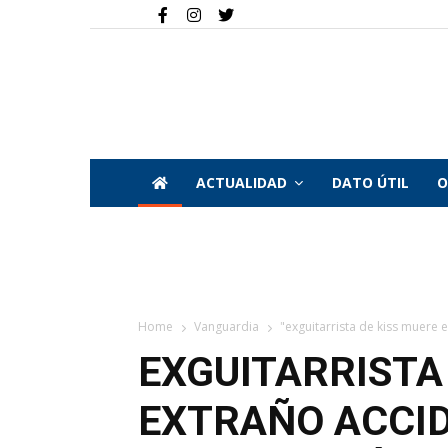
ACTUALIDAD
DATO ÚTIL
O
Home
Vanguardia
"exguitarrista de kiss muere e
EXGUITARRISTA
EXTRAÑO ACCI