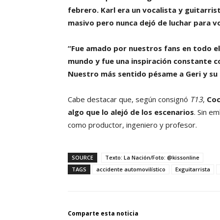
febrero. Karl era un vocalista y guitarri
masivo pero nunca dejó de luchar para vo
“Fue amado por nuestros fans en todo el
mundo y fue una inspiración constante c
Nuestro más sentido pésame a Geri y su f
Cabe destacar que, según consignó
T13
,
Coc
algo que lo alejó de los escenarios
. Sin e
como productor, ingeniero y profesor.
SOURCE
Texto: La Nación/Foto: @kissonline
TAGS
accidente automovilístico
Exguitarrista
Comparte esta noticia