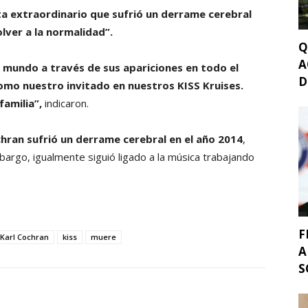
sta extraordinario que sufrió un derrame cerebral
lver a la normalidad”.
Q
A
 mundo a través de sus apariciones en todo el
D
omo nuestro invitado en nuestros KISS Kruises.
amilia”,
indicaron.
hran sufrió un derrame cerebral en el año 2014
,
mbargo, igualmente siguió ligado a la música trabajando
F
Karl Cochran
kiss
muere
A
S