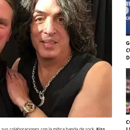
G
C
D
C
L
 sus colaboraciones con la mítica banda de rock,
Kiss,