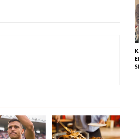
K
E
SE