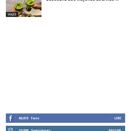
VIAJES
60,813
Fans
LIKE
10,000
Seguidores
SEGUIR