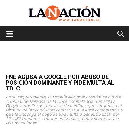
La
Nación
FNE ACUSA A GOOGLE POR ABUSO DE
POSICIÓN DOMINANTE Y PIDE MULTA AL
TDLC
En su requerimiento, la Fiscalía Nacional Económica pidió al
Tribunal de Defensa de la Libre Competencia que exija a
Google cumplir con una serie de medidas que garanticen el
término de las conductas contrarias a la libre competencia y
que le imponga el pago de una multa a beneficio fiscal por
101.482 Unidades Tributarias Anuales, equivalentes a casi
US$ 89 millones.