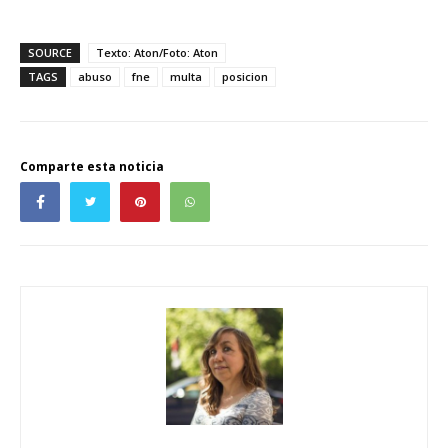
SOURCE
Texto: Aton/Foto: Aton
TAGS
abuso
fne
multa
posicion
Comparte esta noticia