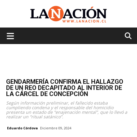
La
Nación
GENDARMERÍA CONFIRMA EL HALLAZGO
DE UN REO DECAPITADO AL INTERIOR DE
LA CÁRCEL DE CONCEPCIÓN
Según información preliminar, el fallecido estaba
cumpliendo condena y el responsable del homicidio
presenta un estado de “enajenación mental”, que lo llevó a
realizar un “ritual satánico”.
Eduardo Córdova
Diciembre 09, 2024