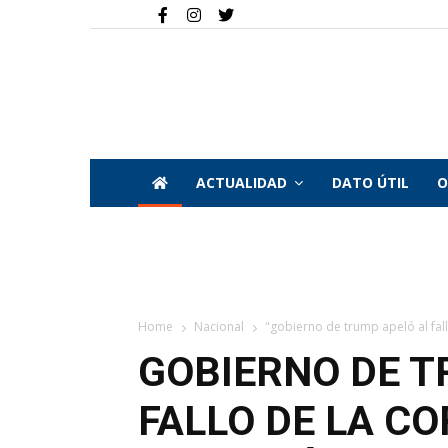
ACTUALIDAD
DATO ÚTIL
O
Home
Nacional
"gobierno de trump apeló al fall
GOBIERNO DE T
FALLO DE LA C