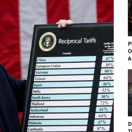
P
O
A
D
T