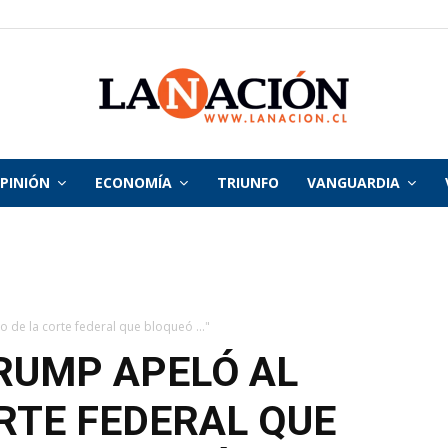
PINIÓN
ECONOMÍA
TRIUNFO
VANGUARDIA
La
Nación
o de la corte federal que bloqueó ..."
RUMP APELÓ AL
ORTE FEDERAL QUE