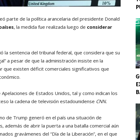
P
ó parte de la política arancelaria del presidente Donald
países
, la medida fue realizada luego de
considerar
ó la sentencia del tribunal federal, que considera que su
gal” a pesar de que la administración insiste en la
que existen déficit comerciales significativos que
G
económico.
E
B
e Apelaciones de Estados Unidos, tal y como indican los
cceso la cadena de televisión estadounidense
CNN.
no de Trump generó en el país una situación de
 además de abrir la puerta a una batalla comercial aún
mados gravámenes del “Día de la Liberación”, en el que