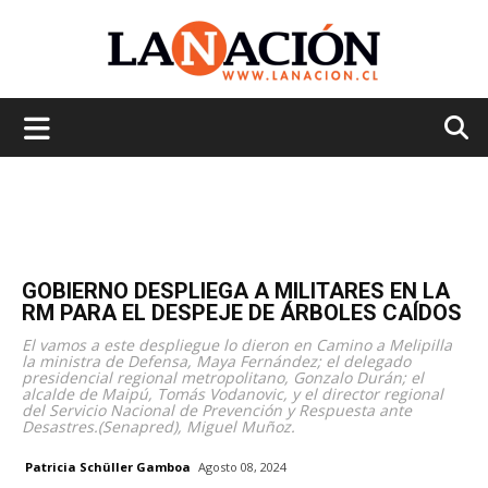
La
Nación
GOBIERNO DESPLIEGA A MILITARES EN LA
RM PARA EL DESPEJE DE ÁRBOLES CAÍDOS
El vamos a este despliegue lo dieron en Camino a Melipilla
la ministra de Defensa, Maya Fernández; el delegado
presidencial regional metropolitano, Gonzalo Durán; el
alcalde de Maipú, Tomás Vodanovic, y el director regional
del Servicio Nacional de Prevención y Respuesta ante
Desastres.(Senapred), Miguel Muñoz.
Patricia Schüller Gamboa
Agosto 08, 2024