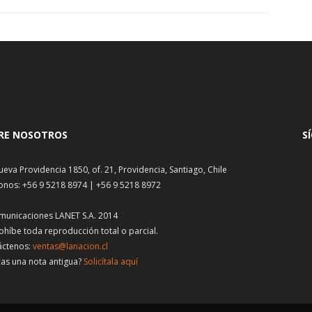
RE NOSOTROS
S
ueva Providencia 1850, of. 21, Providencia, Santiago, Chile
onos: +56 9 5218 8974 | +56 9 5218 8972
municaciones LANET S.A. 2014
ohíbe toda reproducción total o parcial.
áctenos:
ventas@lanacion.cl
as una nota antigua?
Solicítala aquí