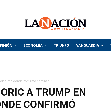
PINIÓN
ECONOMÍA
TRIUNFO
VANGUARDIA
La
Nación
el discurso donde confirmó nominac..."
BORIC A TRUMP EN
ONDE CONFIRMÓ