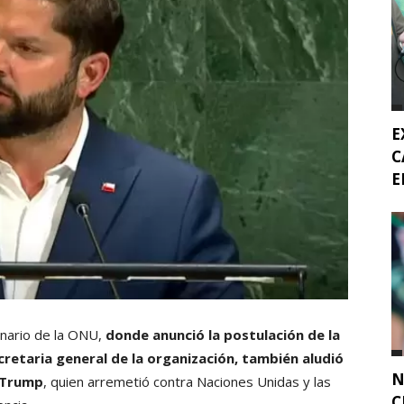
E
C
E
lenario de la ONU,
donde anunció la postulación de la
retaria general de la organización, también aludió
N
d Trump
, quien arremetió contra Naciones Unidas y las
C