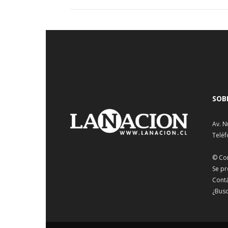
SOB
Av. N
Teléf
© Co
Se pr
Cont
¿Busc