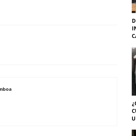
D
I
C
amboa
¿
C
U