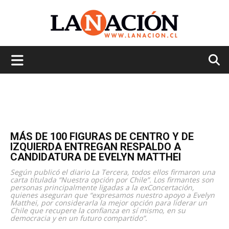
La
Nación
MÁS DE 100 FIGURAS DE CENTRO Y DE
IZQUIERDA ENTREGAN RESPALDO A
CANDIDATURA DE EVELYN MATTHEI
Según publicó el diario La Tercera, todos ellos firmaron una
carta titulada “Nuestra opción por Chile”. Los firmantes son
personas principalmente ligadas a la exConcertación,
quienes aseguran que “expresamos nuestro apoyo a Evelyn
Matthei, por considerarla la mejor opción para liderar un
Chile que recupere la confianza en sí mismo, en su
democracia y en un futuro compartido”.