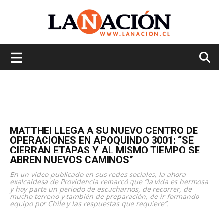
La
Nación
MATTHEI LLEGA A SU NUEVO CENTRO DE
OPERACIONES EN APOQUINDO 3001: “SE
CIERRAN ETAPAS Y AL MISMO TIEMPO SE
ABREN NUEVOS CAMINOS”
En un video publicado en sus redes sociales, la ahora
exalcaldesa de Providencia remarcó que “la vida es hermosa
y hoy parte un periodo de escucharnos, de recorrer, de
mucho terreno y también de preparación, de ir formando
equipo por Chile y las respuestas que requiere”.