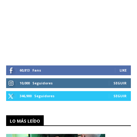
60,813
Fans
LIKE
10,000
Seguidores
SEGUIR
346,900
Seguidores
SEGUIR
LO MÁS LEÍDO