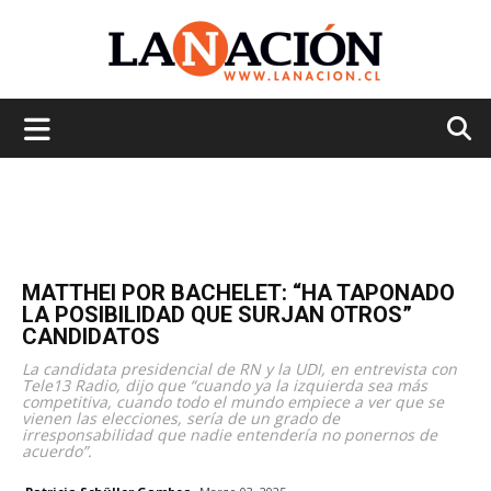
La
Nación
MATTHEI POR BACHELET: “HA TAPONADO
LA POSIBILIDAD QUE SURJAN OTROS”
CANDIDATOS
La candidata presidencial de RN y la UDI, en entrevista con
Tele13 Radio, dijo que “cuando ya la izquierda sea más
competitiva, cuando todo el mundo empiece a ver que se
vienen las elecciones, sería de un grado de
irresponsabilidad que nadie entendería no ponernos de
acuerdo”.