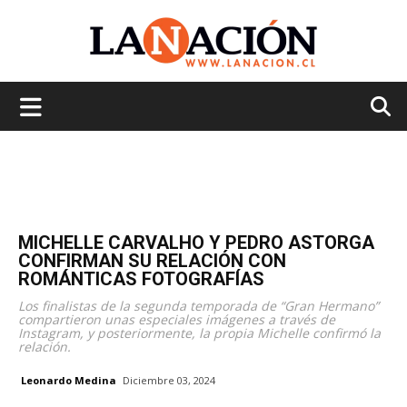
La
Nación
MICHELLE CARVALHO Y PEDRO ASTORGA
CONFIRMAN SU RELACIÓN CON
ROMÁNTICAS FOTOGRAFÍAS
Los finalistas de la segunda temporada de “Gran Hermano”
compartieron unas especiales imágenes a través de
Instagram, y posteriormente, la propia Michelle confirmó la
relación.
Leonardo Medina
Diciembre 03, 2024