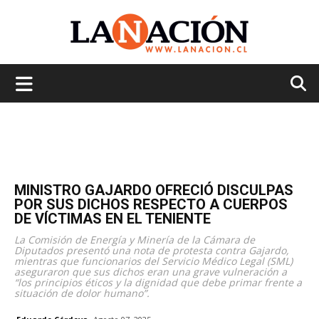
La
Nación
MINISTRO GAJARDO OFRECIÓ DISCULPAS
POR SUS DICHOS RESPECTO A CUERPOS
DE VÍCTIMAS EN EL TENIENTE
La Comisión de Energía y Minería de la Cámara de
Diputados presentó una nota de protesta contra Gajardo,
mientras que funcionarios del Servicio Médico Legal (SML)
aseguraron que sus dichos eran una grave vulneración a
“los principios éticos y la dignidad que debe primar frente a
situación de dolor humano”.