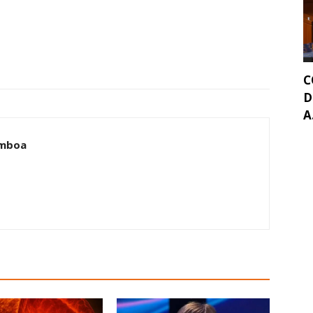
C
D
A.
amboa