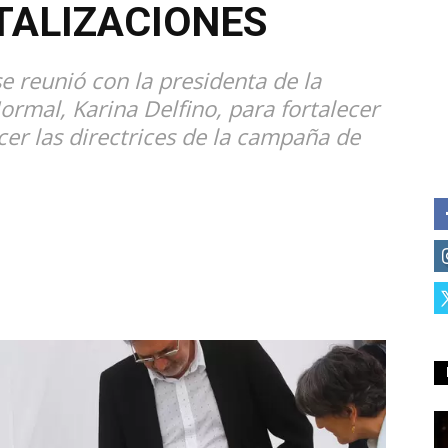
TALIZACIONES
se reunió con la presidenta de la
rmal, Karina Delfino, para fortalecer
cer las directrices de la campaña de