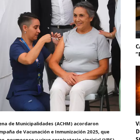
C
“
V
ilena de Municipalidades (ACHM) acordaron
D
Campaña de Vacunación e Inmunización 2025, que
S
he, neumococo y virus respiratorio sincicial (VRS).