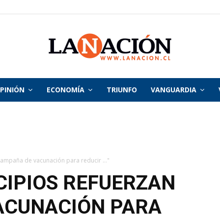
PINIÓN
ECONOMÍA
TRIUNFO
VANGUARDIA
La
Nación
campaña de vacunación para reducir ..."
CIPIOS REFUERZAN
ACUNACIÓN PARA