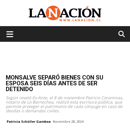
La
Nación
MONSALVE SEPARÓ BIENES CON SU
ESPOSA SEIS DÍAS ANTES DE SER
DETENIDO
Según reveló Ex-Ante, el 8 de noviembre Patricio Corominas,
notario de Lo Barnechea, realizó esta escritura pública, que
permite proteger el patrimonio de cada cónyuge en caso de
deudas o demandas civiles.
Patricia Schüller Gamboa
Noviembre 28, 2024