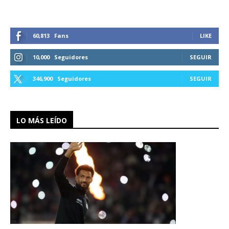
60,813
Fans
LIKE
10,000
Seguidores
SEGUIR
346,900
Seguidores
SEGUIR
LO MÁS LEÍDO