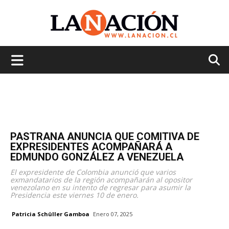
La
Nación
PASTRANA ANUNCIA QUE COMITIVA DE
EXPRESIDENTES ACOMPAÑARÁ A
EDMUNDO GONZÁLEZ A VENEZUELA
El expresidente de Colombia anunció que varios
exmandatarios de la región acompañarán al opositor
venezolano en su intento de regresar para asumir la
Presidencia este viernes 10 de enero.
Patricia Schüller Gamboa
Enero 07, 2025