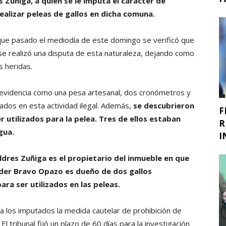
 Zuñiga, a quien se le imputa el carácter de
ealizar peleas de gallos en dicha comuna.
ó que pasado el mediodía de este domingo se verificó que
1 se realizó una disputa de esta naturaleza, dejando como
s heridas.
ó evidencia como una pesa artesanal, dos cronómetros y
ados en esta actividad ilegal. Además,
se descubrieron
F
r utilizados para la pelea. Tres de ellos estaban
R
gua.
I
ldres Zuñiga es el propietario del inmueble en que
dder Bravo Opazo es dueño de dos gallos
a ser utilizados en las peleas.
a los imputados la medida cautelar de prohibición de
El tribunal fijó un plazo de 60 días para la investigación