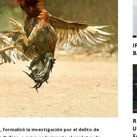
I
B
R
U
, formalizó la investigación por el delito de
F