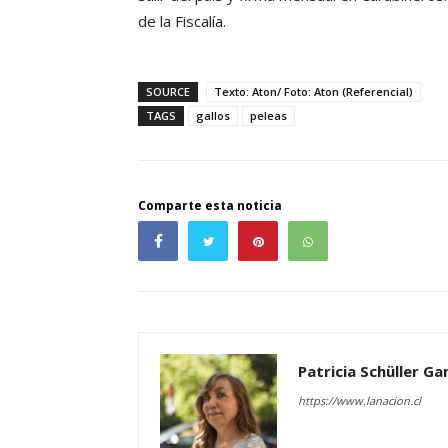
de la Fiscalía.
SOURCE
Texto: Aton/ Foto: Aton (Referencial)
TAGS
gallos
peleas
Comparte esta noticia
Patricia Schüller G
https://www.lanacion.cl