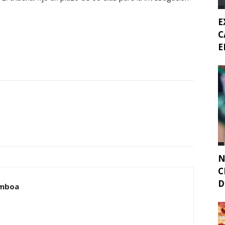
E
C
E
N
C
D
amboa