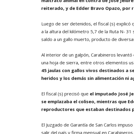
maltrato animal en contra de José Jeldres
reiterado, y de Edder Bravo Opazo, por r
Luego de ser detenidos, el fiscal (s) explic
a la altura del kilómetro 5,7 de la Ruta N- 3
saldo a un gallo muerto, producto de diversa
Al interior de un galpón, Carabineros levant
una hoja de sierra, entre otros elementos us
45 jaulas con gallos vivos destinados a se
heridos y los demás sin alimentación ni a
El fiscal (s) precisó que
el imputado José Je
se emplazaba el coliseo, mientras que E
reproductores que estaban destinados par
El Juzgado de Garantía de San Carlos impuso 
salir del país y firma mensual en Carabineros. 