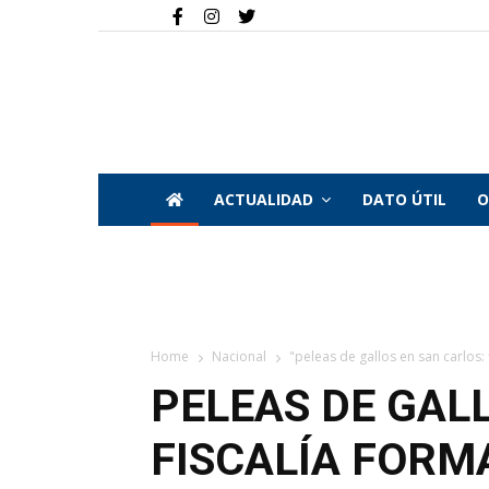
ACTUALIDAD
DATO ÚTIL
O
Home
Nacional
"peleas de gallos en san carlos: 
PELEAS DE GAL
FISCALÍA FORM