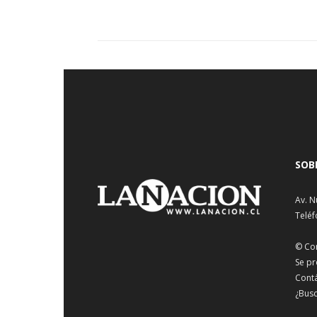
SOB
Av. N
Teléf
© Co
Se pr
Cont
¿Busc