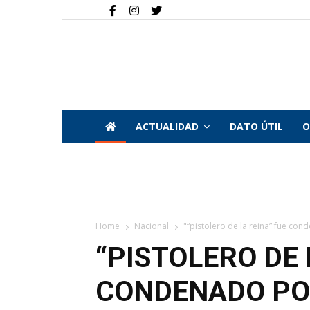
ACTUALIDAD
DATO ÚTIL
O
Home
Nacional
"“pistolero de la reina” fue con
“PISTOLERO DE 
CONDENADO PO