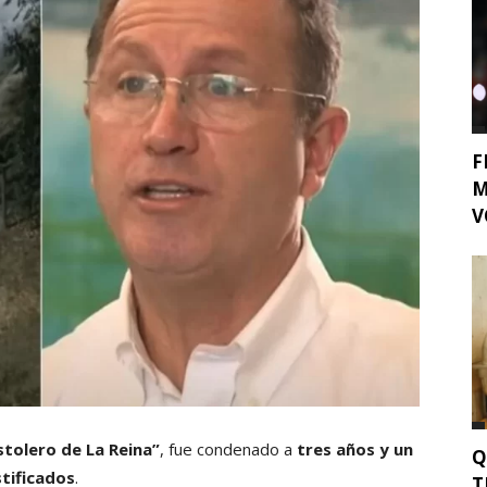
F
M
V
stolero de La Reina”
, fue condenado a
tres años y un
Q
stificados
.
T