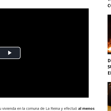
C
D
S
E
u vivienda en la comuna de La Reina y efectuó
al menos