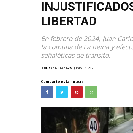
INJUSTIFICADO
LIBERTAD
En febrero de 2024, Juan Carl
la comuna de La Reina y efect
señaléticas de tránsito.
Eduardo Córdova
Junio 03, 2025
Comparte esta noticia