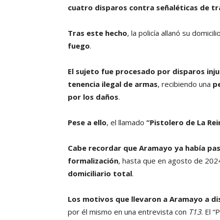
cuatro disparos contra señaléticas de tr
Tras este hecho
, la policía allanó su domic
fuego
.
El sujeto fue procesado por disparos inju
tenencia ilegal de armas
, recibiendo una
pe
por los daños
.
Pese a ello
, el llamado
“Pistolero de La Re
Cabe recordar que Aramayo ya había pasa
formalización
, hasta que en agosto de 202
domiciliario total
.
Los motivos que llevaron a Aramayo a dis
por él mismo en una entrevista con
T13
. El 