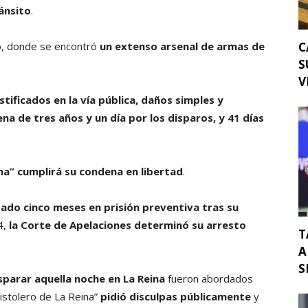
ánsito
.
ilio, donde se encontró
un extenso arsenal de armas de
C
S
V
stificados en la vía pública, daños simples y
na de tres años y un día por los disparos, y 41 días
ina” cumplirá su condena en libertad
.
do cinco meses en prisión preventiva tras su
4,
la Corte de Apelaciones determinó su arresto
T
A
S
parar aquella noche en La Reina
fueron abordados
“Pistolero de La Reina”
pidió disculpas públicamente
y