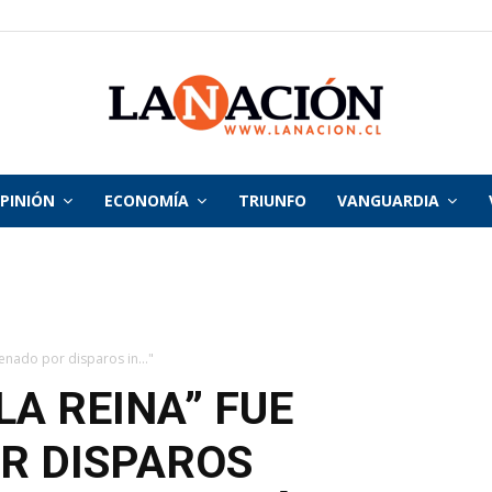
PINIÓN
ECONOMÍA
TRIUNFO
VANGUARDIA
La
Nación
denado por disparos in..."
LA REINA” FUE
R DISPAROS