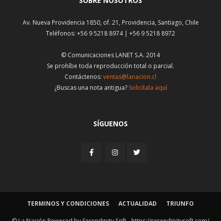
SOBRE NOSOTROS
Av. Nueva Providencia 1850, of. 21, Providencia, Santiago, Chile
Teléfonos: +56 9 5218 8974 | +56 9 5218 8972
© Comunicaciones LANET S.A. 2014
Se prohíbe toda reproducción total o parcial.
Contáctenos:
ventas@lanacion.cl
¿Buscas una nota antigua?
Solicítala aquí
SÍGUENOS
TERMINOS Y CONDICIONES
ACTUALIDAD
TRIUNFO
© La Nación Powered by Serendipity Soft -
https://serendipitysoft.com/