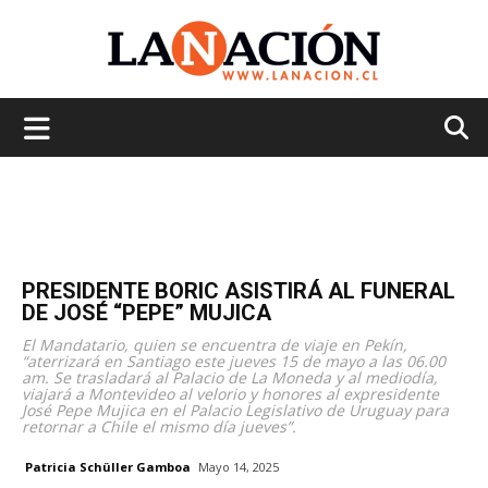
La
Nación
PRESIDENTE BORIC ASISTIRÁ AL FUNERAL
DE JOSÉ “PEPE” MUJICA
El Mandatario, quien se encuentra de viaje en Pekín,
“aterrizará en Santiago este jueves 15 de mayo a las 06.00
am. Se trasladará al Palacio de La Moneda y al mediodía,
viajará a Montevideo al velorio y honores al expresidente
José Pepe Mujica en el Palacio Legislativo de Uruguay para
retornar a Chile el mismo día jueves”.
Patricia Schüller Gamboa
Mayo 14, 2025