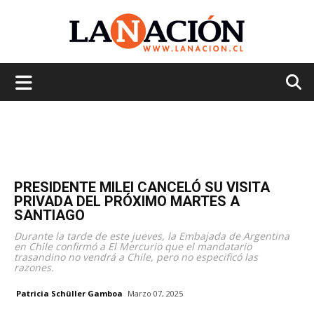
La
Nación
PRESIDENTE MILEI CANCELÓ SU VISITA
PRIVADA DEL PRÓXIMO MARTES A
SANTIAGO
Durante la tarde de este jueves, la Embajada de Argentina
en Chile confirmó a El Mercurio que el mandatario
trasandino no vendrá a Chile, pero no especificó las
razones.
Patricia Schüller Gamboa
Marzo 07, 2025