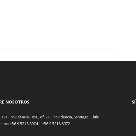
RE NOSOTROS
S
ueva Providencia 1850, of. 21, Providencia, Santiago, Chile
onos: +56 9 5218 8974 | +56 9 5218 8972