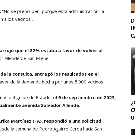
:
“No se preocupen, porque esta administración -a
ón a los vecinos”.
D
I
C
arrojó que el 82% estaba a favor de volver al
or Allende de San Miguel.
de la consulta, entregó los resultados en el
favor de la demanda hecha por unos 5.000 vecinos.
años del golpe de Estado,
el 9 de septiembre de 2023,
¿
icialmente avenida Salvador Allende
.
C
U
rika Martínez (FA), respondió a una solicitud
esde la comuna de Pedro Aguirre Cerda hacia San