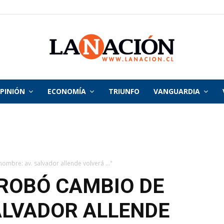
PINIÓN
ECONOMÍA
TRIUNFO
VANGUARDIA
La
Nación
mbre: av. salvador allende volverá ..."
ROBÓ CAMBIO DE
ALVADOR ALLENDE