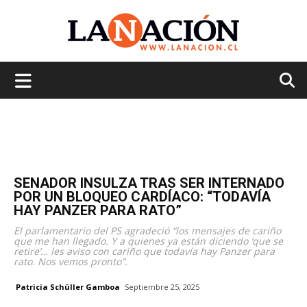
La
Nación
SENADOR INSULZA TRAS SER INTERNADO
POR UN BLOQUEO CARDÍACO: “TODAVÍA
HAY PANZER PARA RATO”
El parlamentario del PS agradeció “los mensajes de cariño
que me han llegado. Y a quienes ya están diciendo ‘que se
retire’… les aviso con cariño que todavía hay Panzer para
rato. Nos vemos pronto”.
Patricia Schüller Gamboa
Septiembre 25, 2025