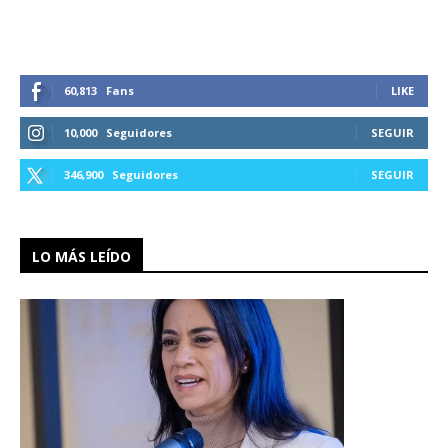
60,813
Fans
LIKE
10,000
Seguidores
SEGUIR
346,900
Seguidores
SEGUIR
LO MÁS LEÍDO