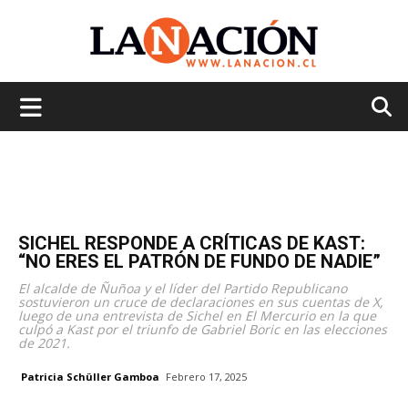
La
Nación
SICHEL RESPONDE A CRÍTICAS DE KAST:
“NO ERES EL PATRÓN DE FUNDO DE NADIE”
El alcalde de Ñuñoa y el líder del Partido Republicano
sostuvieron un cruce de declaraciones en sus cuentas de X,
luego de una entrevista de Sichel en El Mercurio en la que
culpó a Kast por el triunfo de Gabriel Boric en las elecciones
de 2021.
Patricia Schüller Gamboa
Febrero 17, 2025