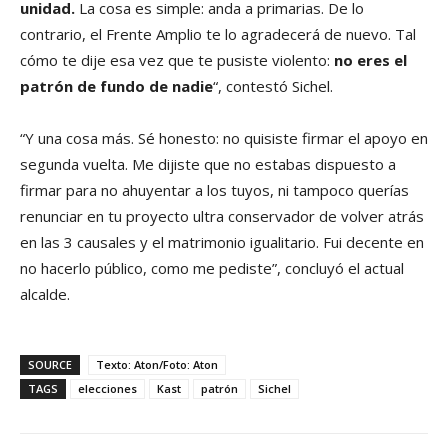
unidad.
La cosa es simple: anda a primarias. De lo
contrario, el Frente Amplio te lo agradecerá de nuevo. Tal
cómo te dije esa vez que te pusiste violento:
no eres el
patrón de fundo de nadie
“, contestó Sichel.
“Y una cosa más. Sé honesto: no quisiste firmar el apoyo en
segunda vuelta. Me dijiste que no estabas dispuesto a
firmar para no ahuyentar a los tuyos, ni tampoco querías
renunciar en tu proyecto ultra conservador de volver atrás
en las 3 causales y el matrimonio igualitario. Fui decente en
no hacerlo público, como me pediste”, concluyó el actual
alcalde.
SOURCE
Texto: Aton/Foto: Aton
TAGS
elecciones
Kast
patrón
Sichel