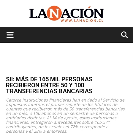
La
Nación
SII: MÁS DE 165 MIL PERSONAS
RECIBIERON ENTRE 50 Y 100
TRANSFERENCIAS BANCARIAS
Catorce instituciones financieras han enviado al Servicio de
Impuestos Internos el primer reporte de los titulares de
cuentas que recibieron más de 50 transferencias bancarias
en un mes, o 100 abonos en un semestre de personas o
entidades distintas. Al 14 de agosto, estas instituciones
financieras, entregaron antecedentes sobre 165.571
contribuyentes, de los cuales el 72% corresponde a
personas y el 28% a empresas.